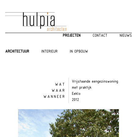
PROJECTEN
CONTACT
NIEUWS
ARCHITECTUUR
INTERIEUR
IN OPBOUW
Vrijstaande eengezinswoning
WAT
met praktijk
WAAR
Eeklo
WANNEER
2012